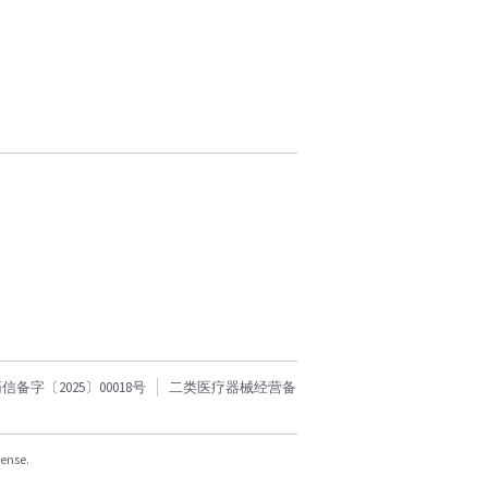
字〔2025〕00018号
二类医疗器械经营备
cense.