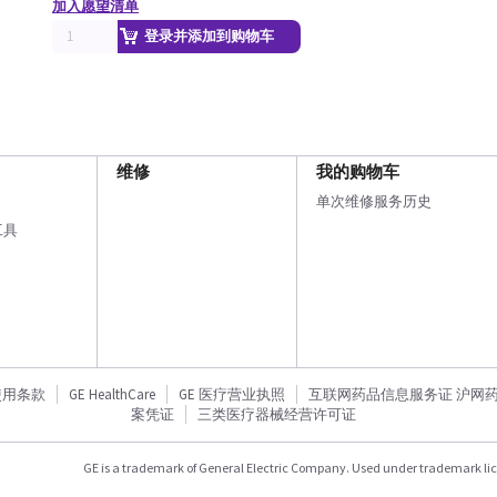
加入愿望清单
登录并添加到购物车
维修
我的购物车
单次维修服务历史
工具
使用条款
GE HealthCare
GE 医疗营业执照
互联网药品信息服务证 沪网药信备
案凭证
三类医疗器械经营许可证
GE is a trademark of General Electric Company. Used under trademark li