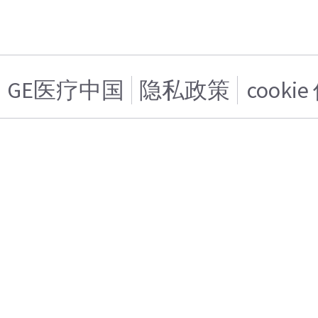
GE医疗中国
隐私政策
cooki