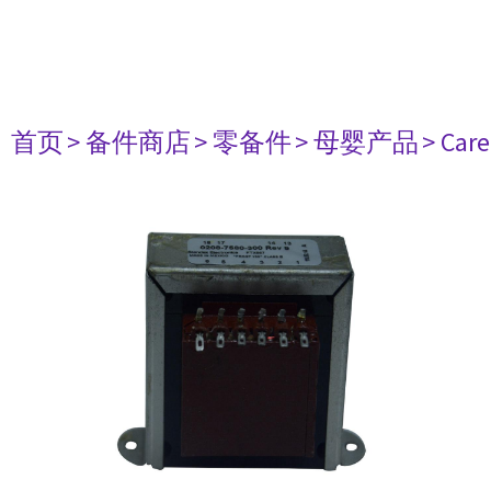
首页
> 备件商店
> 零备件
> 母婴产品
> Care