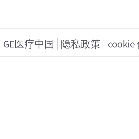
GE医疗中国
隐私政策
cooki