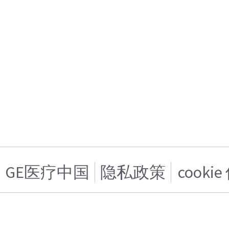
GE医疗中国
隐私政策
cooki