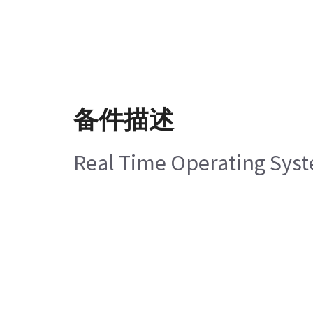
备件描述
Real Time Operating Sys