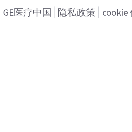
GE医疗中国
隐私政策
cooki