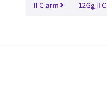
II C-arm
12Gǥ II 