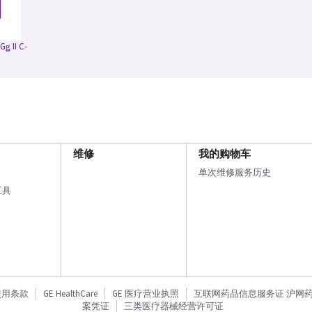
Gǥ II C-
维修
我的购物车
单次维修服务历史
工具
使用条款
GE HealthCare
GE 医疗营业执照
互联网药品信息服务证 沪网药信备
案凭证
三类医疗器械经营许可证