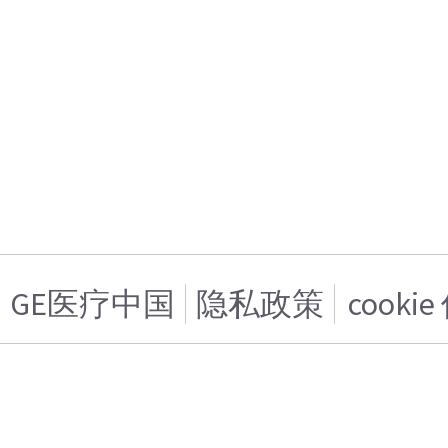
GE医疗中国
隐私政策
cooki