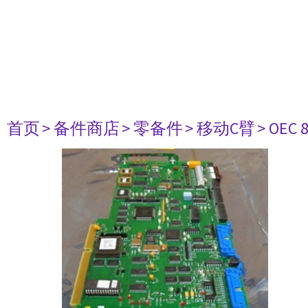
首页
> 备件商店
> 零备件
> 移动C臂
> OEC 