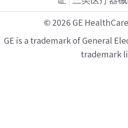
证
三类医疗器械
© 2026 GE Health
GE is a trademark of General El
trademark l