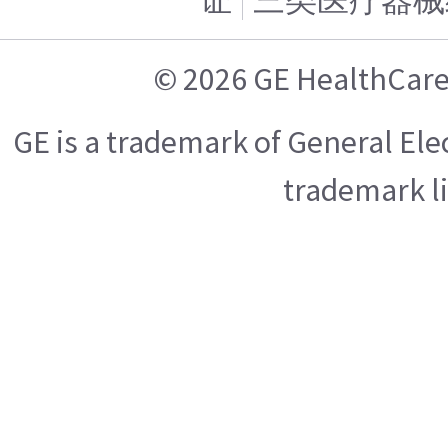
证
三类医疗器械
© 2026 GE Health
GE is a trademark of General El
trademark l