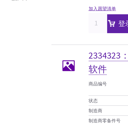
加入愿望清单
登
233432
软件
商品编号
状态
制造商
制造商零备件号