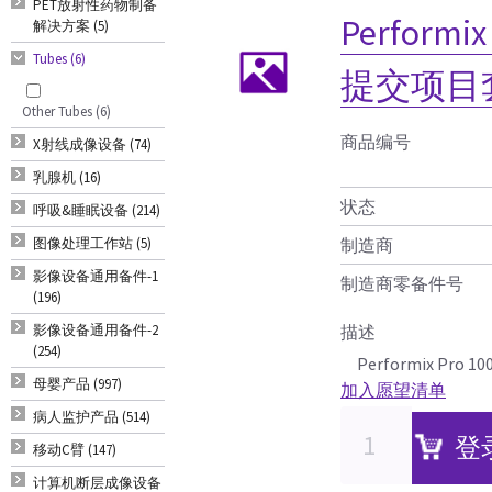
PET放射性药物制备
Perform
解决方案 (5)
Tubes (6)
提交项目
Other Tubes (6)
商品编号
X射线成像设备 (74)
乳腺机 (16)
状态
呼吸&睡眠设备 (214)
图像处理工作站 (5)
制造商
影像设备通用备件-1
制造商零备件号
(196)
影像设备通用备件-2
描述
(254)
Performix P
母婴产品 (997)
加入愿望清单
病人监护产品 (514)
登
移动C臂 (147)
计算机断层成像设备