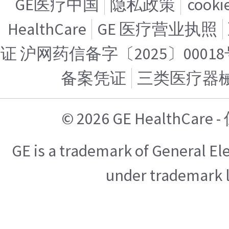
GE医疗中国
隐私政策
cook
HealthCare
GE 医疗营业执照
证 沪网药信备字〔2025〕00018
备案凭证
三类医疗器
© 2026 GE HealthCa
GE is a trademark of General E
under trademark l