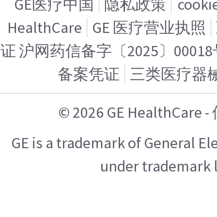
GE医疗中国
隐私政策
cook
HealthCare
GE 医疗营业执照
证 沪网药信备字〔2025〕00018
备案凭证
三类医疗器
© 2026 GE HealthCa
GE is a trademark of General E
under trademark l