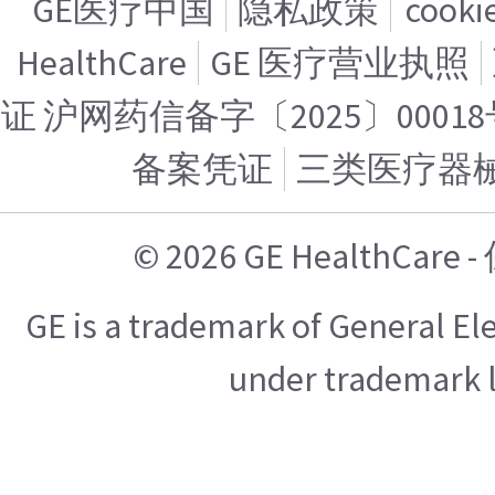
GE医疗中国
隐私政策
cook
HealthCare
GE 医疗营业执照
证 沪网药信备字〔2025〕00018
备案凭证
三类医疗器
© 2026 GE HealthCa
GE is a trademark of General E
under trademark l