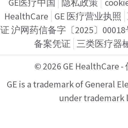
GE医疗中国
隐私政策
cook
HealthCare
GE 医疗营业执照
证 沪网药信备字〔2025〕00018
备案凭证
三类医疗器
© 2026 GE HealthCa
GE is a trademark of General E
under trademark l