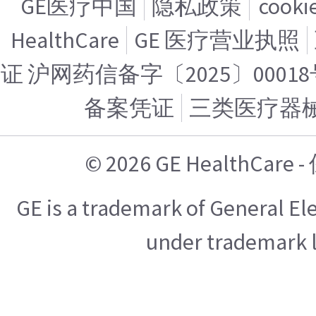
GE医疗中国
隐私政策
cook
HealthCare
GE 医疗营业执照
证 沪网药信备字〔2025〕00018
备案凭证
三类医疗器
© 2026 GE HealthCa
GE is a trademark of General E
under trademark l