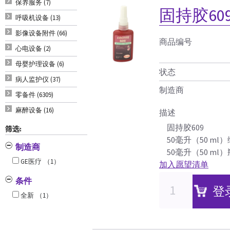
保养服务 (7)
固持胶60
呼吸机设备 (13)
影像设备附件 (66)
商品编号
心电设备 (2)
母婴护理设备 (6)
状态
病人监护仪 (37)
制造商
零备件 (6309)
麻醉设备 (16)
描述
固持胶609
筛选:
50毫升（50 ml
制造商
50毫升（50 ml）瓶（
GE医疗
（1）
加入愿望清单
条件
登
全新
（1）