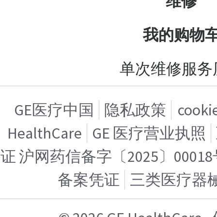
维修
我的购物
单次维修服务
GE医疗中国
隐私政策
cook
HealthCare
GE 医疗营业执照
证 沪网药信备字〔2025〕00018
备案凭证
三类医疗器