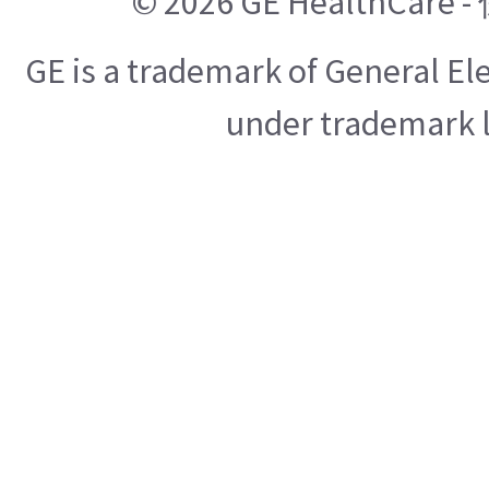
© 2026 GE HealthCa
GE is a trademark of General E
under trademark l