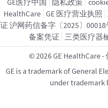
GE医疗中国
隐私政策
cook
HealthCare
GE 医疗营业执照
证 沪网药信备字〔2025〕00018
备案凭证
三类医疗器
© 2026 GE HealthCa
GE is a trademark of General E
under trademark l