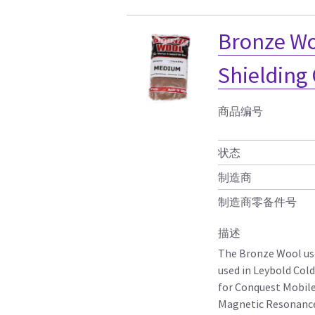
Bronze Wo
Shielding
商品编号
状态
制造商
制造商零备件号
描述
The Bronze Wool use
used in Leybold Col
for Conquest Mobile
Magnetic Resonance