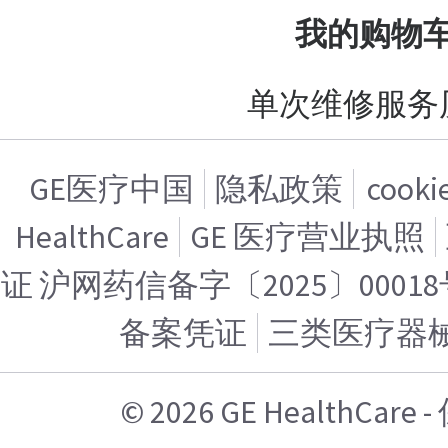
我的购物
单次维修服务
GE医疗中国
隐私政策
cook
HealthCare
GE 医疗营业执照
证 沪网药信备字〔2025〕00018
备案凭证
三类医疗器
© 2026 GE HealthCa