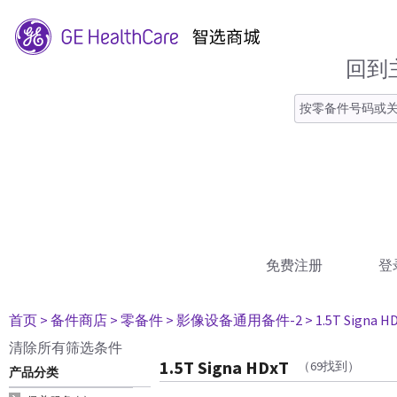
回到
免费注册
登
首页
> 备件商店
> 零备件
> 影像设备通用备件-2
> 1.5T Signa H
清除所有筛选条件
1.5T Signa HDxT
（69找到）
产品分类