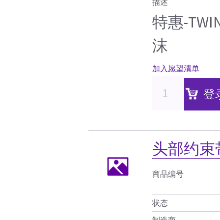
描述
特惠-TWI
沫
加入愿望清单
登
头部约束
商品编号
状态
制造商