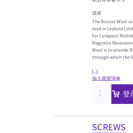
描述
The Bronze Wool use
used in Leybold Col
for Conquest Mobile
Magnetic Resonance
Wool is to provide 
through which the S
[...]
加入愿望清单
登
SCREWS