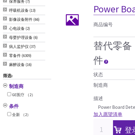
保养服务 (7)
Power Boa
呼吸机设备 (13)
影像设备附件 (66)
商品编号
心电设备 (2)
母婴护理设备 (6)
替代零备
病人监护仪 (37)
零备件 (6309)
件
麻醉设备 (16)
状态
筛选:
制造商
制造商
GE医疗
（2）
描述
条件
Power Board Dete
加入愿望清单
全新
（2）
登