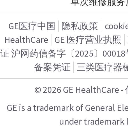
单次维修服务
GE医疗中国
隐私政策
cook
HealthCare
GE 医疗营业执照
证 沪网药信备字〔2025〕00018
备案凭证
三类医疗器
© 2026 GE HealthCa
GE is a trademark of General E
under trademark l