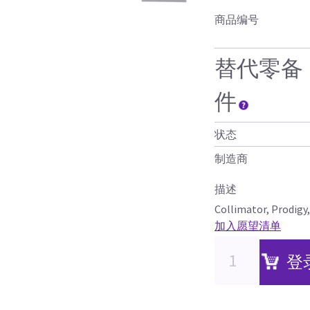
商品编号
替代零备
件
状态
制造商
描述
Collimator, Prodigy,
加入愿望清单
登