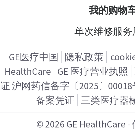
我的购物
单次维修服务
GE医疗中国
隐私政策
cook
HealthCare
GE 医疗营业执照
证 沪网药信备字〔2025〕00018
备案凭证
三类医疗器
© 2026 GE HealthCa