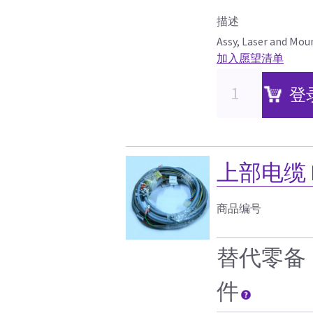
描述
Assy, Laser and Moun
加入愿望清单
登
上部电缆 HA
商品编号
替代零备
件