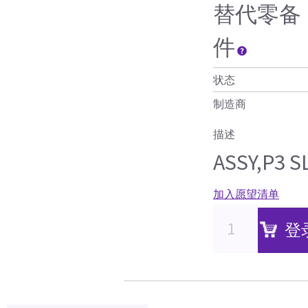
替代零备
件
状态
制造商
描述
ASSY,P3 
加入愿望清单
登