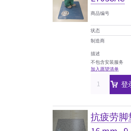
商品编号
状态
制造商
描述
不包含安装服务
加入愿望清单
登
抗疲劳脚垫（
16 mm– 