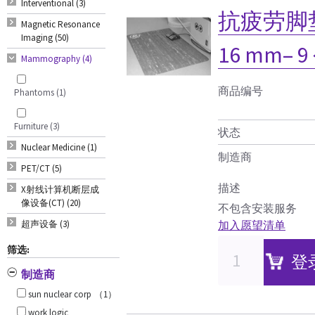
Interventional (3)
抗疲劳脚垫（
Magnetic Resonance
Imaging (50)
16 mm– 
Mammography (4)
商品编号
Phantoms (1)
Furniture (3)
状态
Nuclear Medicine (1)
制造商
PET/CT (5)
描述
X射线计算机断层成
像设备(CT) (20)
不包含安装服务
超声设备 (3)
加入愿望清单
筛选:
登
制造商
sun nuclear corp
（1）
work logic