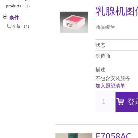
products
（3）
乳腺机图
条件
全新
（4）
商品编号
状态
制造商
描述
不包含安装服务
加入愿望清单
登
E7058AC